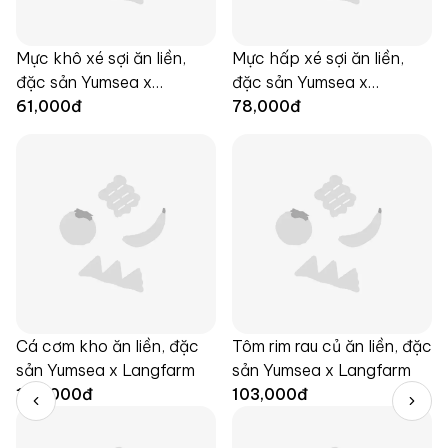
Mực khô xé sợi ăn liền,
Mực hấp xé sợi ăn liền,
đặc sản Yumsea x
đặc sản Yumsea x
Langfarm
61,000
đ
Langfarm
78,000
đ
Cá cơm kho ăn liền, đặc
Tôm rim rau củ ăn liền, đặc
sản Yumsea x Langfarm
sản Yumsea x Langfarm
100,000
đ
103,000
đ