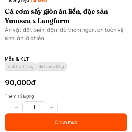
Yumsea
Thương hiệu
Cá cơm sấy giòn ăn liền, đặc sản
Yumsea x Langfarm
Ăn vặt đất biển, đậm đà thơm ngon, an toàn vệ
sinh, ăn là ghiền
Mẫu & KLT
Bịch kraft 135g
Hũ tobita 120g
90,000
đ
Thêm số lượng
Chọn mua