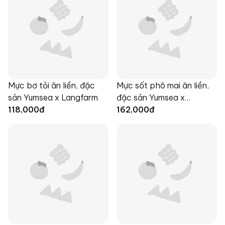
Mực bơ tỏi ăn liền, đặc
Mực sốt phô mai ăn liền,
sản Yumsea x Langfarm
đặc sản Yumsea x
118,000
đ
Langfarm
162,000
đ