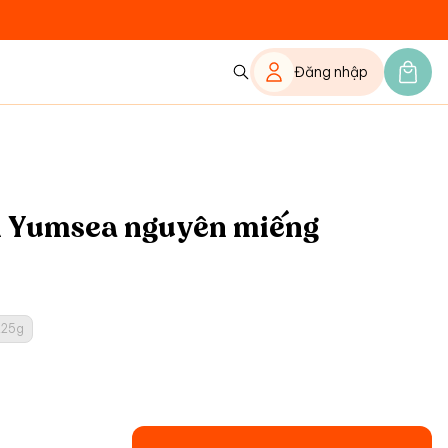
Đăng nhập
n Yumsea nguyên miếng
225g