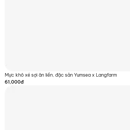
Mực khô xé sợi ăn liền, đặc sản Yumsea x Langfarm
61,000
đ