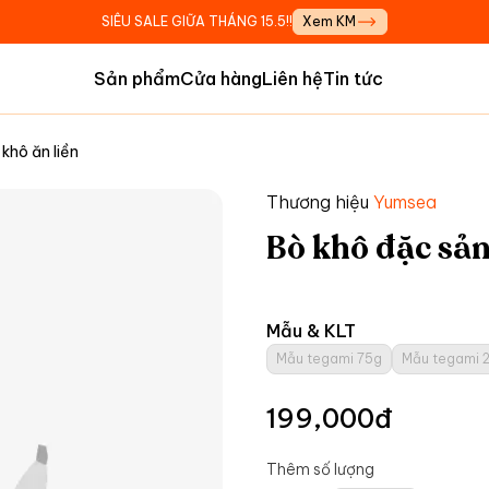
SIÊU SALE GIỮA THÁNG 15.5!!
Xem KM
Sản phẩm
Cửa hàng
Liên hệ
Tin tức
 khô ăn liền
Thương hiệu
Yumsea
Bò khô đặc sả
Mẫu & KLT
Mẫu tegami 75g
Mẫu tegami 
199,000
đ
Thêm số lượng