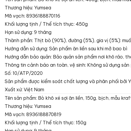
Thương hiệu: Yumsea
Mã vạch: 8936188870116
Khối lượng tịnh / Thể tích thực: 450g
Hạn sử dụng: 9 tháng
Thành phần: Thịt bò (90%), đường (5%), gia vị (5%): muối,
Hướng dẫn sử dụng: Sản phẩm ăn liền sau khi mở bao bì
Hướng dẫn bảo quản: Bảo quản sản phẩm nơi khô ráo, tho
Thông tin cảnh báo an toàn, vệ sinh: Không sử dụng sản 
Số: 10/ATP/2020
Sản phẩm được kiểm soát chất lượng và phân phối bởi 
Xuất xứ: Việt Nam
Tên sản phẩm: Bò khô xé sợi ăn liền, 150g, bịch, mẫu kra
Thương hiệu: Yumsea
Mã vạch: 8936188870819
Khối lượng tịnh / Thể tích thực: 150g
Hạn sử dụng: 9 tháng