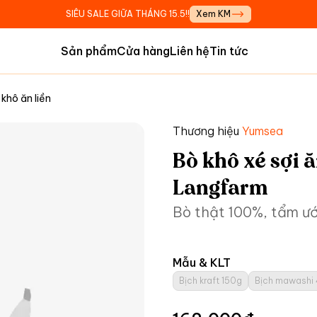
SIÊU SALE GIỮA THÁNG 15.5!!
Xem KM
Sản phẩm
Cửa hàng
Liên hệ
Tin tức
 khô ăn liền
Thương hiệu
Yumsea
Bò khô xé sợi 
Langfarm
Bò thật 100%, tẩm ướ
Mẫu & KLT
Bịch kraft 150g
Bịch mawashi