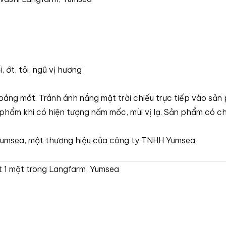
 ớt, tỏi, ngũ vị hương
áng mát. Tránh ánh nắng mặt trời chiếu trực tiếp vào sản
phẩm khi có hiện tượng nấm mốc, mùi vị lạ. Sản phẩm có ch
Yumsea, một thương hiệu của công ty TNHH Yumsea
ft 1 mặt trong Langfarm, Yumsea