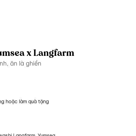
 Yumsea x Langfarm
h, ăn là ghiền
ùng hoặc làm quà tặng
awashi Langfarm, Yumsea