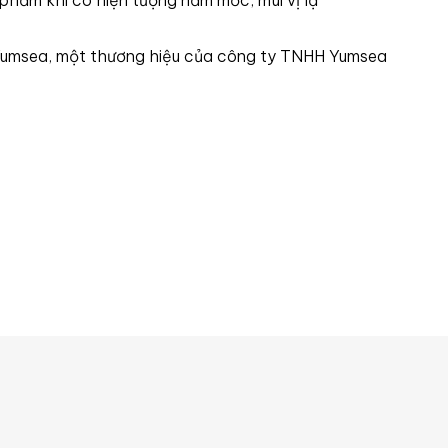
phẩm khi có hiện tượng nấm mốc, mùi vị lạ
Yumsea, một thương hiệu của công ty TNHH Yumsea