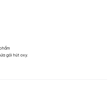
 phẩm
ứa gói hút oxy.