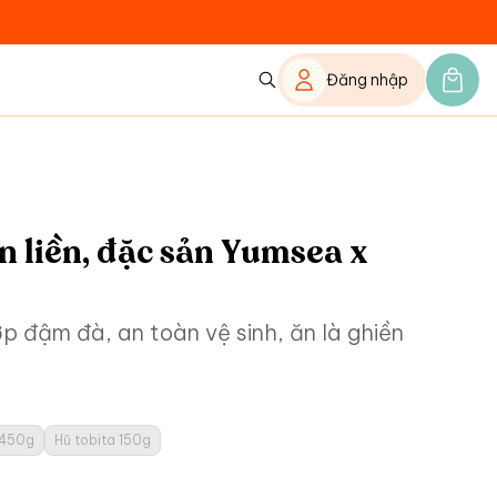
Đăng nhập
ăn liền, đặc sản Yumsea x
p đậm đà, an toàn vệ sinh, ăn là ghiền
 450g
Hũ tobita 150g