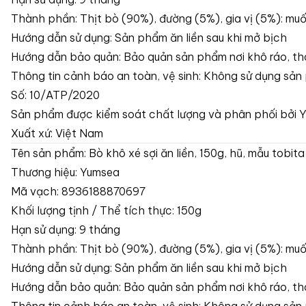
Thành phần: Thịt bò (90%), đường (5%), gia vị (5%): muối,
Hướng dẫn sử dụng: Sản phẩm ăn liền sau khi mở bịch
Hướng dẫn bảo quản: Bảo quản sản phẩm nơi khô ráo, tho
Thông tin cảnh báo an toàn, vệ sinh: Không sử dụng sản 
Số: 10/ATP/2020
Sản phẩm được kiểm soát chất lượng và phân phối bởi 
Xuất xứ: Việt Nam
Tên sản phẩm: Bò khô xé sợi ăn liền, 150g, hũ, mẫu tobi
Thương hiệu: Yumsea
Mã vạch: 8936188870697
Khối lượng tịnh / Thể tích thực: 150g
Hạn sử dụng: 9 tháng
Thành phần: Thịt bò (90%), đường (5%), gia vị (5%): muối,
Hướng dẫn sử dụng: Sản phẩm ăn liền sau khi mở bịch
Hướng dẫn bảo quản: Bảo quản sản phẩm nơi khô ráo, tho