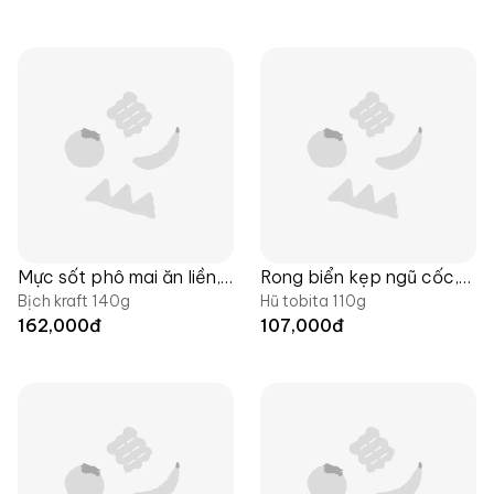
Mực sốt phô mai ăn liền,
Rong biển kẹp ngũ cốc,
Bịch kraft 140g
Hũ tobita 110g
đặc sản Yumsea x
đặc sản Yumsea x
162,000
đ
107,000
đ
Langfarm
Langfarm