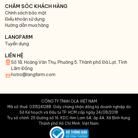
CHĂM SÓC KHÁCH HÀNG
Chính sách bảo mật
Điều khoản sử dụng
Hướng dẫn mua hàng
LANGFARM
Tuyển dụng
LIÊN HỆ
Số 1B, Hoàng Văn Thụ, Phường 5, Thành phố Đà Lạt, Tỉnh
Lâm Đồng
hotro@langfarm.com
CÔNG TY TNHH OLA VIỆT NAM
Mã số thuế: 0315241288. Giấy chứng nhận đăng ký doanh nghiệp do
Sở Kế hoạch và Đầu tư TP. HCM cấp ngày 24/08/2018.
Trụ sở chính: 25 Đường số 16, KDC Him Lam 6A, ấp 4A, Xã Bình Hưng,
Thành phố Hồ Chí Minh, Việt Nam.