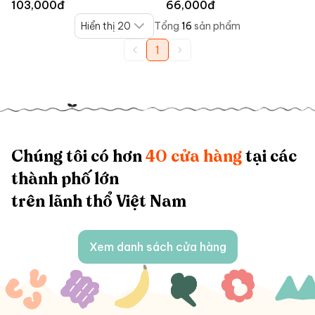
103,000
đ
66,000
đ
Langfarm
Hiển thị 20
Tổng
16
sản phẩm
1
Chúng tôi có hơn
40 cửa hàng
tại các
thành phố lớn
trên lãnh thổ Việt Nam
Xem danh sách cửa hàng