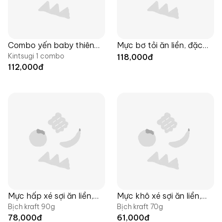
Combo yến baby thiên
Mực bơ tỏi ăn liền, đặc
Kintsugi 1 combo
nhiên Yumsea x Langfarm
sản Yumsea x Langfarm
118,000
đ
112,000
đ
Mực hấp xé sợi ăn liền,
Mực khô xé sợi ăn liền,
Bịch kraft 90g
Bịch kraft 70g
đặc sản Yumsea x
đặc sản Yumsea x
78,000
đ
61,000
đ
Langfarm
Langfarm