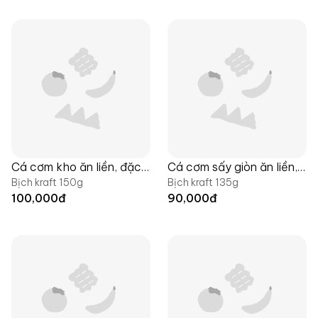
Cá cơm kho ăn liền, đặc
Cá cơm sấy giòn ăn liền,
Bịch kraft 150g
Bịch kraft 135g
sản Yumsea x Langfarm
đặc sản Yumsea x
100,000
đ
90,000
đ
Langfarm