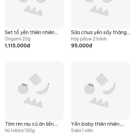
Set tổ yến thiên nhiên
Sữa chua yến sấy thăng
Origami 20g
Hộp pillow 2 bánh
thượng hạng, Yumsea x
hoa, đặc sản Yumsea x
1,115,000
đ
95,000
đ
Langfarm
Langfarm
Tôm rim rau củ ăn liền,
Yến baby thiên nhiên,
Hũ tobita 130g
Saka 1 viên
đặc sản Yumsea x
Yumsea x Langfarm