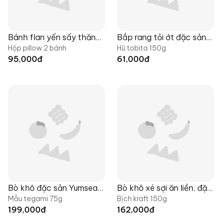
Bánh flan yến sấy thăng
Bắp rang tỏi ớt đặc sản
Hộp pillow 2 bánh
Hũ tobita 150g
hoa, đặc sản Yumsea x
Yumsea x Langfarm
95,000
đ
61,000
đ
Langfarm
Bò khô đặc sản Yumsea
Bò khô xé sợi ăn liền, đặc
Mẫu tegami 75g
Bịch kraft 150g
nguyên miếng
sản Yumsea x Langfarm
199,000
đ
162,000
đ