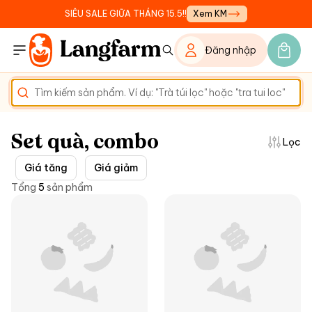
SIÊU SALE GIỮA THÁNG 15.5!!
Xem KM
Đăng nhập
Set quà, combo
Lọc
Giá tăng
Giá giảm
Tổng
5
sản phẩm