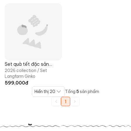
Set quà tết đặc sản
2026 collection / Set
Langfarm
Langfarm Ginko
599,000
đ
Hiển thị 20
Tổng
5
sản phẩm
1