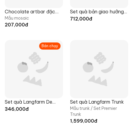
Chocolate artbar đặc
Set quà bản giao hưởng
Mẫu mosaic
sản Bánh Chan x
cà phê, Langfarm x Dalat
712,000
đ
207,000
đ
Langfarm
Retro
Bán chạy
Set quà Langfarm De
Set quà Langfarm Trunk
Mẫu trunk / Set Premier
Amour
346,000
đ
Trunk
1,599,000
đ