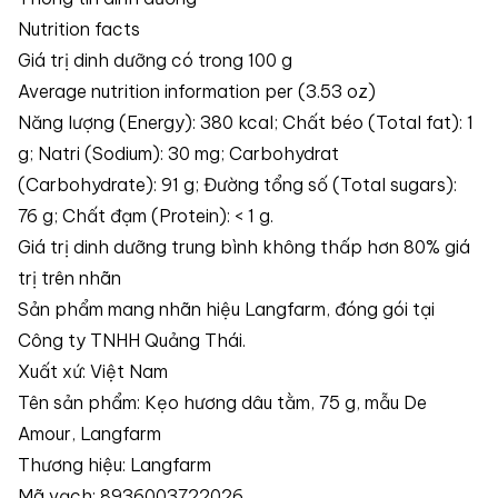
Nutrition facts
Giá trị dinh dưỡng có trong 100 g
Average nutrition information per (3.53 oz)
Năng lượng (Energy): 380 kcal; Chất béo (Total fat): 1
g; Natri (Sodium): 30 mg; Carbohydrat
(Carbohydrate): 91 g; Đường tổng số (Total sugars):
76 g; Chất đạm (Protein): < 1 g.
Giá trị dinh dưỡng trung bình không thấp hơn 80% giá
trị trên nhãn
Sản phẩm mang nhãn hiệu Langfarm, đóng gói tại
Công ty TNHH Quảng Thái.
Xuất xứ: Việt Nam
Tên sản phẩm: Kẹo hương dâu tằm, 75 g, mẫu De
Amour, Langfarm
Thương hiệu: Langfarm
Mã vạch: 8936003722026