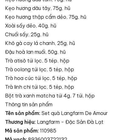
Kẹo hương dâu tây, 75g, hũ
Kẹo hương thập cẩm dẻo, 75g, hũ
Xoài sấy dẻo, 40g, hũ
Chuối sấy, 25g, hũ
Khô gà cay lá chanh, 25g, hũ
Đậu hoà lan muối, 50g, hũ
Trà atisô túi lọc, 5 tép, hộp
Trà oolong túi lọc, 5 tép, hộp
Trà hoa cúc túi lọc, 5 tép, hộp
Trà linh chi túi lọc, 5 tép, hộp
Bột trà xanh matcha túi 4g, 7 túi, hộp
Thông tin sản phẩm
Tên sản phẩm:
Set quà Langfarm De Amour
Thương hiệu:
Langfarm - Đặc Sản Đà Lạt
Mã sản phẩm:
110985
Mã vạch:
8936003722132