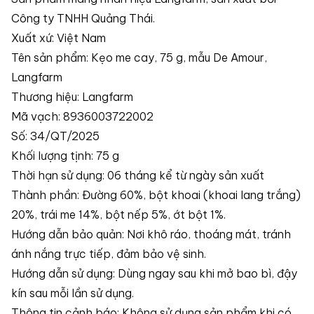
Công ty TNHH Quảng Thái.
Xuất xứ: Việt Nam
Tên sản phẩm: Kẹo me cay, 75 g, mẫu De Amour,
Langfarm
Thương hiệu: Langfarm
Mã vạch: 8936003722002
Số: 34/QT/2025
Khối lượng tịnh: 75 g
Thời hạn sử dụng: 06 tháng kể từ ngày sản xuất
Thành phần: Đường 60%, bột khoai (khoai lang trắng)
20%, trái me 14%, bột nếp 5%, ớt bột 1%.
Hướng dẫn bảo quản: Nơi khô ráo, thoáng mát, tránh
ánh nắng trực tiếp, đảm bảo vệ sinh.
Hướng dẫn sử dụng: Dùng ngay sau khi mở bao bì, đậy
kín sau mỗi lần sử dụng.
Thông tin cảnh báo: Không sử dụng sản phẩm khi có