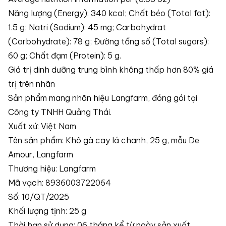
Năng lượng (Energy): 340 kcal; Chất béo (Total fat):
1.5 g; Natri (Sodium): 45 mg; Carbohydrat
(Carbohydrate): 78 g; Đường tổng số (Total sugars):
60 g; Chất đạm (Protein): 5 g.
Giá trị dinh dưỡng trung bình không thấp hơn 80% giá
trị trên nhãn
Sản phẩm mang nhãn hiệu Langfarm, đóng gói tại
Công ty TNHH Quảng Thái.
Xuất xứ: Việt Nam
Tên sản phẩm: Khô gà cay lá chanh, 25 g, mẫu De
Amour, Langfarm
Thương hiệu: Langfarm
Mã vạch: 8936003722064
Số: 10/QT/2025
Khối lượng tịnh: 25 g
Thời hạn sử dụng: 06 tháng kể từ ngày sản xuất