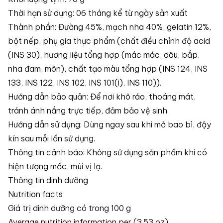
Thời hạn sử dụng: 06 tháng kể từ ngày sản xuất
Thành phần: Đường 45%, mạch nha 40%, gelatin 12%,
bột nếp, phụ gia thực phẩm (chất điều chỉnh độ acid
(INS 30), hương liệu tổng hợp (mác mác, dâu, bắp,
nha đam, môn), chất tạo màu tổng hợp (INS 124, INS
133, INS 122, INS 102, INS 101(i), INS 110)).
Hướng dẫn bảo quản: Để nơi khô ráo, thoáng mát,
tránh ánh nắng trực tiếp, đảm bảo vệ sinh.
Hướng dẫn sử dụng: Dùng ngay sau khi mở bao bì, đậy
kín sau mỗi lần sử dụng.
Thông tin cảnh báo: Không sử dụng sản phẩm khi có
hiện tượng mốc, mùi vị lạ.
Thông tin dinh dưỡng
Nutrition facts
Giá trị dinh dưỡng có trong 100 g
Average nutrition information per (3.53 oz)