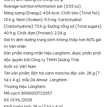
Average nutrition information per (3.53 oz)
Năng lượng (Energy): 424 kcal; Chất béo (Total fat):
13.4 g; Natri (Sodium): 9.3 mg; Carbohydrat
(Carbohydrate): 73.6 g; Đường tổng số (Total sugars):
40.9 g; Chất đạm (Protein): 2.24 g.
Giá trị dinh dưỡng trung bình không thấp hơn 80% giá
trị trên nhãn
Sản phẩm mang nhãn hiệu Langfarm, được phân phối
độc quyền bởi Công ty TNHH Quảng Thái.
Xuất xứ: Việt Nam
Tên sản phẩm: Bột trà xanh matcha đặc sản, 28 g (7
túi x 4 g), mẫu De Amour, Langfarm
Thương hiệu: Langfarm
Mã vạch: 8936003722057
Số: 01/HL/2026
Khối lượng tịnh: 28 g (7 túi x 4 g)