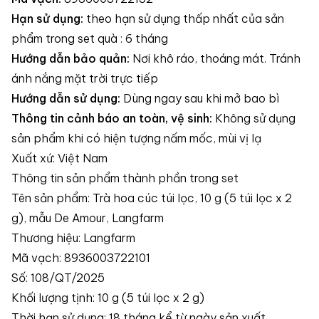
Hạn sử dụng:
theo hạn sử dụng thấp nhất của sản
phẩm trong set quà : 6 tháng
Hướng dẫn bảo quản:
Nơi khô ráo, thoáng mát. Tránh
ánh nắng mặt trời trực tiếp
Hướng dẫn sử dụng:
Dùng ngay sau khi mở bao bì
Thông tin cảnh báo an toàn, vệ sinh:
Không sử dụng
sản phẩm khi có hiện tượng nấm mốc, mùi vị lạ
Xuất xứ: Việt Nam
Thông tin sản phẩm thành phần trong set
Tên sản phẩm: Trà hoa cúc túi lọc, 10 g (5 túi lọc x 2
g), mẫu De Amour, Langfarm
Thương hiệu: Langfarm
Mã vạch: 8936003722101
Số: 108/QT/2025
Khối lượng tịnh: 10 g (5 túi lọc x 2 g)
Thời hạn sử dụng: 18 tháng kể từ ngày sản xuất