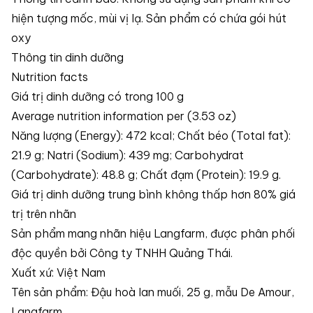
hiện tượng mốc, mùi vị lạ. Sản phẩm có chứa gói hút
oxy
Thông tin dinh dưỡng
Nutrition facts
Giá trị dinh dưỡng có trong 100 g
Average nutrition information per (3.53 oz)
Năng lượng (Energy): 472 kcal; Chất béo (Total fat):
21.9 g; Natri (Sodium): 439 mg; Carbohydrat
(Carbohydrate): 48.8 g; Chất đạm (Protein): 19.9 g.
Giá trị dinh dưỡng trung bình không thấp hơn 80% giá
trị trên nhãn
Sản phẩm mang nhãn hiệu Langfarm, được phân phối
độc quyền bởi Công ty TNHH Quảng Thái.
Xuất xứ: Việt Nam
Tên sản phẩm: Đậu hoà lan muối, 25 g, mẫu De Amour,
Langfarm