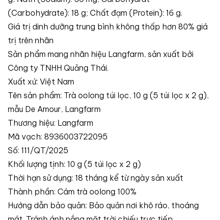
(Carbohydrate): 18 g; Chất đạm (Protein): 16 g.
Giá trị dinh dưỡng trung bình không thấp hơn 80% giá
trị trên nhãn
Sản phẩm mang nhãn hiệu Langfarm, sản xuất bởi
Công ty TNHH Quảng Thái.
Xuất xứ: Việt Nam
Tên sản phẩm: Trà oolong túi lọc, 10 g (5 túi lọc x 2 g),
mẫu De Amour, Langfarm
Thương hiệu: Langfarm
Mã vạch: 8936003722095
Số: 111/QT/2025
Khối lượng tịnh: 10 g (5 túi lọc x 2 g)
Thời hạn sử dụng: 18 tháng kể từ ngày sản xuất
Thành phần: Cám trà oolong 100%
Hướng dẫn bảo quản: Bảo quản nơi khô ráo, thoáng
mát. Tránh ánh nắng mặt trời chiếu trực tiếp.