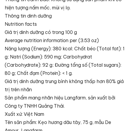
hiện tượng nấm mốc, mùi vị lạ.
Thông tin dinh dưỡng
Nutrition facts
Giá trị dinh dưỡng có trong 100 g
Average nutrition information per (3.53 oz)
Năng lượng (Energy): 380 kcal; Chất béo (Total fat): 1
g; Natri (Sodium): 590 mg; Carbohydrat
(Carbohydrate): 92 g; Đường tổng số (Total sugars):
80 g; Chất đạm (Protein): < 1 g.
Giá trị dinh dưỡng trung bình không thấp hơn 80% giá
trị trên nhãn
Sản phẩm mang nhãn hiệu Langfarm, sản xuất bởi
Công ty TNHH Quảng Thái.
Xuất xứ: Việt Nam
Tên sản phẩm: Kẹo hương dâu tây, 75 g, mẫu De
Amour, Langfarm