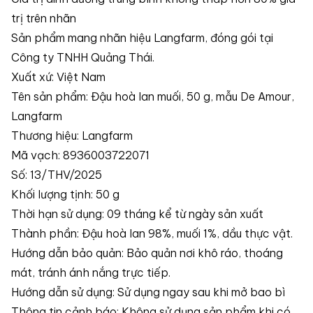
trị trên nhãn
Sản phẩm mang nhãn hiệu Langfarm, đóng gói tại
Công ty TNHH Quảng Thái.
Xuất xứ: Việt Nam
Tên sản phẩm: Đậu hoà lan muối, 50 g, mẫu De Amour,
Langfarm
Thương hiệu: Langfarm
Mã vạch: 8936003722071
Số: 13/THV/2025
Khối lượng tịnh: 50 g
Thời hạn sử dụng: 09 tháng kể từ ngày sản xuất
Thành phần: Đậu hoà lan 98%, muối 1%, dầu thực vật.
Hướng dẫn bảo quản: Bảo quản nơi khô ráo, thoáng
mát, tránh ánh nắng trực tiếp.
Hướng dẫn sử dụng: Sử dụng ngay sau khi mở bao bì
Thông tin cảnh báo: Không sử dụng sản phẩm khi có