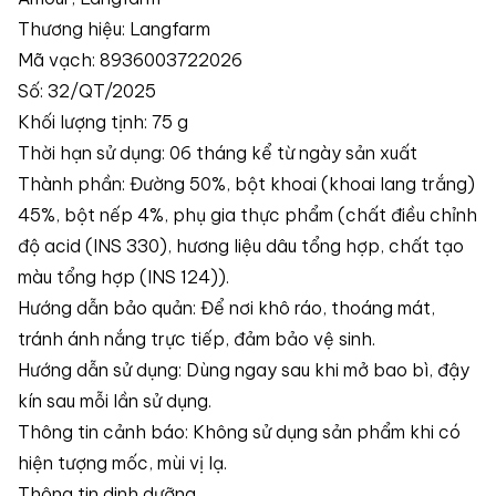
Thương hiệu: Langfarm
Mã vạch: 8936003722026
Số: 32/QT/2025
Khối lượng tịnh: 75 g
Thời hạn sử dụng: 06 tháng kể từ ngày sản xuất
Thành phần: Đường 50%, bột khoai (khoai lang trắng)
45%, bột nếp 4%, phụ gia thực phẩm (chất điều chỉnh
độ acid (INS 330), hương liệu dâu tổng hợp, chất tạo
màu tổng hợp (INS 124)).
Hướng dẫn bảo quản: Để nơi khô ráo, thoáng mát,
tránh ánh nắng trực tiếp, đảm bảo vệ sinh.
Hướng dẫn sử dụng: Dùng ngay sau khi mở bao bì, đậy
kín sau mỗi lần sử dụng.
Thông tin cảnh báo: Không sử dụng sản phẩm khi có
hiện tượng mốc, mùi vị lạ.
Thông tin dinh dưỡng