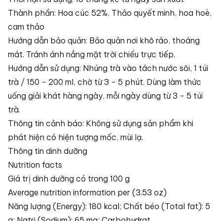
Thành phần: Hoa cúc 52%, Thảo quyết minh, hoa hoè,
cam thảo
Hướng dẫn bảo quản: Bảo quản nơi khô ráo, thoáng
mát. Tránh ánh nắng mặt trời chiếu trực tiếp.
Hướng dẫn sử dụng: Nhúng trà vào tách nước sôi, 1 túi
trà / 150 - 200 ml, chờ từ 3 - 5 phút. Dùng làm thức
uống giải khát hàng ngày, mỗi ngày dùng từ 3 - 5 túi
trà.
Thông tin cảnh báo: Không sử dụng sản phẩm khi
phát hiện có hiện tượng mốc, mùi lạ.
Thông tin dinh dưỡng
Nutrition facts
Giá trị dinh dưỡng có trong 100 g
Average nutrition information per (3.53 oz)
Năng lượng (Energy): 180 kcal; Chất béo (Total fat): 5
g; Natri (Sodium): 65 mg; Carbohydrat