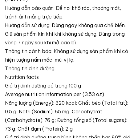
Hướng dẫn bảo quản: Để nơi khô ráo, thoáng mát,
tránh ánh nắng trực tiếp.
Hướng dẫn sử dụng: Dùng ngay không qua chế biến.
Giữ sản phẩm kín khí khi không sử dụng. Dùng trong
vòng 7 ngày sau khi mở bao bì.
Thông tin cảnh báo: Không sử dụng sản phẩm khi có
hiện tượng nấm mốc, mùi vị lạ.
Thông tin dinh dưỡng
Nutrition facts
Giá trị dinh dưỡng có trong 100 g
Average nutrition information per (3.53 oz)
Năng lượng (Energy): 320 kcal; Chất béo (Total fat):
0.5 g; Natri (Sodium): 65 mg; Carbohydrat
(Carbohydrate): 76 g; Đường tổng số (Total sugars):
73 g; Chất đạm (Protein): 2 g.
Giá trị dinh dưỡng trung bình không thấp hơn 80% giá