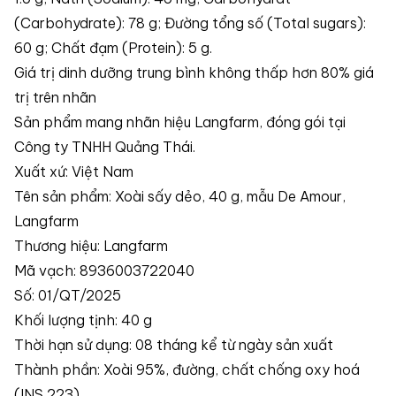
(Carbohydrate): 78 g; Đường tổng số (Total sugars):
60 g; Chất đạm (Protein): 5 g.
Giá trị dinh dưỡng trung bình không thấp hơn 80% giá
trị trên nhãn
Sản phẩm mang nhãn hiệu Langfarm, đóng gói tại
Công ty TNHH Quảng Thái.
Xuất xứ: Việt Nam
Tên sản phẩm: Xoài sấy dẻo, 40 g, mẫu De Amour,
Langfarm
Thương hiệu: Langfarm
Mã vạch: 8936003722040
Số: 01/QT/2025
Khối lượng tịnh: 40 g
Thời hạn sử dụng: 08 tháng kể từ ngày sản xuất
Thành phần: Xoài 95%, đường, chất chống oxy hoá
(INS 223).