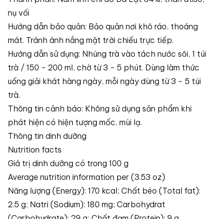
nụ vối
Hướng dẫn bảo quản: Bảo quản nơi khô ráo, thoáng
mát. Tránh ánh nắng mặt trời chiếu trực tiếp.
Hướng dẫn sử dụng: Nhúng trà vào tách nước sôi, 1 túi
trà / 150 - 200 ml, chờ từ 3 - 5 phút. Dùng làm thức
uống giải khát hàng ngày, mỗi ngày dùng từ 3 - 5 túi
trà.
Thông tin cảnh báo: Không sử dụng sản phẩm khi
phát hiện có hiện tượng mốc, mùi lạ.
Thông tin dinh dưỡng
Nutrition facts
Giá trị dinh dưỡng có trong 100 g
Average nutrition information per (3.53 oz)
Năng lượng (Energy): 170 kcal; Chất béo (Total fat):
2.5 g; Natri (Sodium): 180 mg; Carbohydrat
(Carbohydrate): 29 g; Chất đạm (Protein): 9 g.