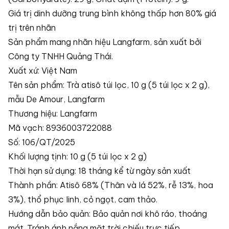
Giá trị dinh dưỡng trung bình không thấp hơn 80% giá
trị trên nhãn
Sản phẩm mang nhãn hiệu Langfarm, sản xuất bởi
Công ty TNHH Quảng Thái.
Xuất xứ: Việt Nam
Tên sản phẩm: Trà atisô túi lọc, 10 g (5 túi lọc x 2 g),
mẫu De Amour, Langfarm
Thương hiệu: Langfarm
Mã vạch: 8936003722088
Số: 106/QT/2025
Khối lượng tịnh: 10 g (5 túi lọc x 2 g)
Thời hạn sử dụng: 18 tháng kể từ ngày sản xuất
Thành phần: Atisô 68% (Thân và lá 52%, rễ 13%, hoa
3%), thổ phục linh, cỏ ngọt, cam thảo.
Hướng dẫn bảo quản: Bảo quản nơi khô ráo, thoáng
mát. Tránh ánh nắng mặt trời chiếu trực tiếp.