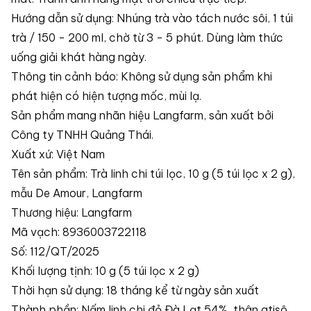
Hướng dẫn sử dụng: Nhúng trà vào tách nước sôi, 1 túi
trà / 150 - 200 ml, chờ từ 3 - 5 phút. Dùng làm thức
uống giải khát hàng ngày.
Thông tin cảnh báo: Không sử dụng sản phẩm khi
phát hiện có hiện tượng mốc, mùi lạ.
Sản phẩm mang nhãn hiệu Langfarm, sản xuất bởi
Công ty TNHH Quảng Thái.
Xuất xứ: Việt Nam
Tên sản phẩm: Trà linh chi túi lọc, 10 g (5 túi lọc x 2 g),
mẫu De Amour, Langfarm
Thương hiệu: Langfarm
Mã vạch: 8936003722118
Số: 112/QT/2025
Khối lượng tịnh: 10 g (5 túi lọc x 2 g)
Thời hạn sử dụng: 18 tháng kể từ ngày sản xuất
Thành phần: Nấm linh chi đỏ Đà Lạt 54%, thân atisô,