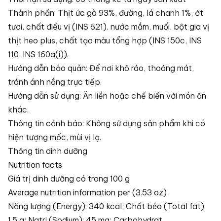
Thành phần: Thịt ức gà 93%, đường, lá chanh 1%, ớt
tươi, chất điều vị (INS 621), nước mắm, muối, bột gia vị
thịt heo plus, chất tạo màu tổng hợp (INS 150c, INS
110, INS 160a(i)).
Hướng dẫn bảo quản: Để nơi khô ráo, thoáng mát,
tránh ánh nắng trực tiếp.
Hướng dẫn sử dụng: Ăn liền hoặc chế biến với món ăn
khác.
Thông tin cảnh báo: Không sử dụng sản phẩm khi có
hiện tượng mốc, mùi vị lạ.
Thông tin dinh dưỡng
Nutrition facts
Giá trị dinh dưỡng có trong 100 g
Average nutrition information per (3.53 oz)
Năng lượng (Energy): 340 kcal; Chất béo (Total fat):
1.5 g; Natri (Sodium): 45 mg; Carbohydrat