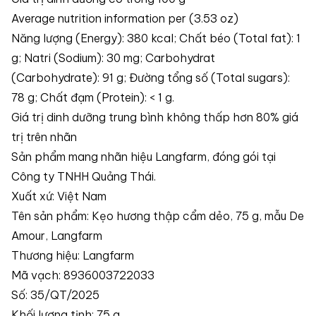
Average nutrition information per (3.53 oz)
Năng lượng (Energy): 380 kcal; Chất béo (Total fat): 1
g; Natri (Sodium): 30 mg; Carbohydrat
(Carbohydrate): 91 g; Đường tổng số (Total sugars):
78 g; Chất đạm (Protein): < 1 g.
Giá trị dinh dưỡng trung bình không thấp hơn 80% giá
trị trên nhãn
Sản phẩm mang nhãn hiệu Langfarm, đóng gói tại
Công ty TNHH Quảng Thái.
Xuất xứ: Việt Nam
Tên sản phẩm: Kẹo hương thập cẩm dẻo, 75 g, mẫu De
Amour, Langfarm
Thương hiệu: Langfarm
Mã vạch: 8936003722033
Số: 35/QT/2025
Khối lượng tịnh: 75 g