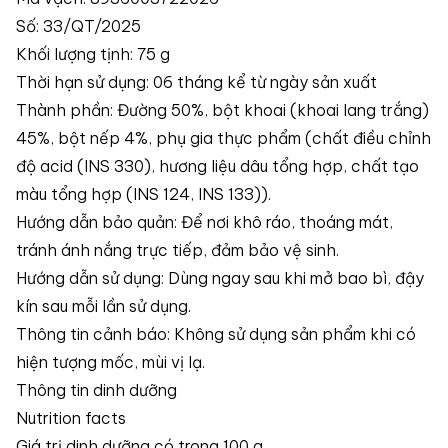
Số: 33/QT/2025
Khối lượng tịnh: 75 g
Thời hạn sử dụng: 06 tháng kể từ ngày sản xuất
Thành phần: Đường 50%, bột khoai (khoai lang trắng)
45%, bột nếp 4%, phụ gia thực phẩm (chất điều chỉnh
độ acid (INS 330), hương liệu dâu tổng hợp, chất tạo
màu tổng hợp (INS 124, INS 133)).
Hướng dẫn bảo quản: Để nơi khô ráo, thoáng mát,
tránh ánh nắng trực tiếp, đảm bảo vệ sinh.
Hướng dẫn sử dụng: Dùng ngay sau khi mở bao bì, đậy
kín sau mỗi lần sử dụng.
Thông tin cảnh báo: Không sử dụng sản phẩm khi có
hiện tượng mốc, mùi vị lạ.
Thông tin dinh dưỡng
Nutrition facts
Giá trị dinh dưỡng có trong 100 g