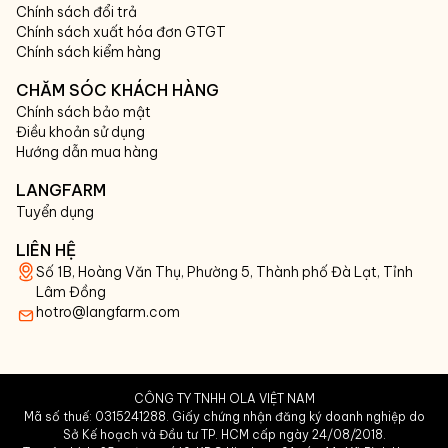
Chính sách đổi trả
Chính sách xuất hóa đơn GTGT
Chính sách kiểm hàng
CHĂM SÓC KHÁCH HÀNG
Chính sách bảo mật
Điều khoản sử dụng
Hướng dẫn mua hàng
LANGFARM
Tuyển dụng
LIÊN HỆ
Số 1B, Hoàng Văn Thụ, Phường 5, Thành phố Đà Lạt, Tỉnh
Lâm Đồng
hotro@langfarm.com
CÔNG TY TNHH OLA VIỆT NAM
Mã số thuế: 0315241288. Giấy chứng nhận đăng ký doanh nghiệp do
Sở Kế hoạch và Đầu tư TP. HCM cấp ngày 24/08/2018.