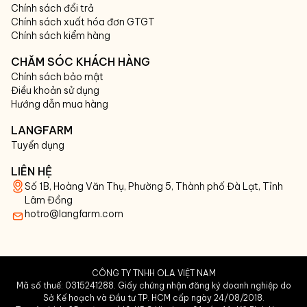
Chính sách đổi trả
Chính sách xuất hóa đơn GTGT
Chính sách kiểm hàng
CHĂM SÓC KHÁCH HÀNG
Chính sách bảo mật
Điều khoản sử dụng
Hướng dẫn mua hàng
LANGFARM
Tuyển dụng
LIÊN HỆ
Số 1B, Hoàng Văn Thụ, Phường 5, Thành phố Đà Lạt, Tỉnh
Lâm Đồng
hotro@langfarm.com
CÔNG TY TNHH OLA VIỆT NAM
Mã số thuế: 0315241288. Giấy chứng nhận đăng ký doanh nghiệp do
Sở Kế hoạch và Đầu tư TP. HCM cấp ngày 24/08/2018.