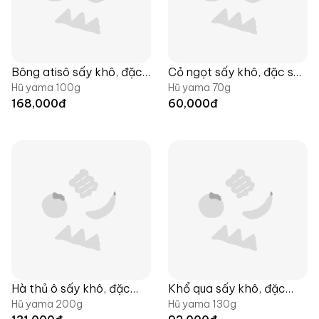
Bông atisô sấy khô, đặc
Cỏ ngọt sấy khô, đặc sản
Hũ yama 100g
Hũ yama 70g
sản Langfarm
Langfarm
168,000
đ
60,000
đ
Hà thủ ô sấy khô, đặc
Khổ qua sấy khô, đặc
Hũ yama 200g
Hũ yama 130g
sản Langfarm
sản Langfarm