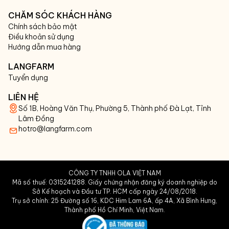
CHĂM SÓC KHÁCH HÀNG
Chính sách bảo mật
Điều khoản sử dụng
Hướng dẫn mua hàng
LANGFARM
Tuyển dụng
LIÊN HỆ
Số 1B, Hoàng Văn Thụ, Phường 5, Thành phố Đà Lạt, Tỉnh
Lâm Đồng
hotro@langfarm.com
CÔNG TY TNHH OLA VIỆT NAM
Mã số thuế: 0315241288. Giấy chứng nhận đăng ký doanh nghiệp do
Sở Kế hoạch và Đầu tư TP. HCM cấp ngày 24/08/2018.
Trụ sở chính: 25 Đường số 16, KDC Him Lam 6A, ấp 4A, Xã Bình Hưng,
Thành phố Hồ Chí Minh, Việt Nam.