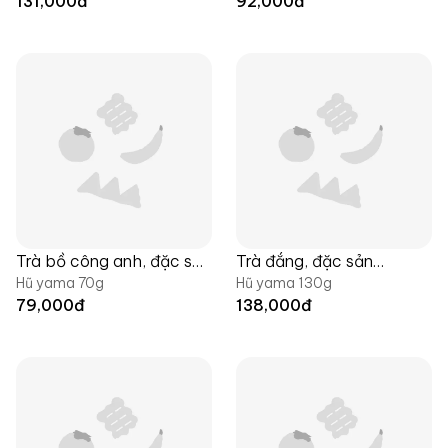
131,000
đ
92,000
đ
Trà bồ công anh, đặc sản
Trà đắng, đặc sản
Hũ yama 70g
Hũ yama 130g
Langfarm
Langfarm
79,000
đ
138,000
đ