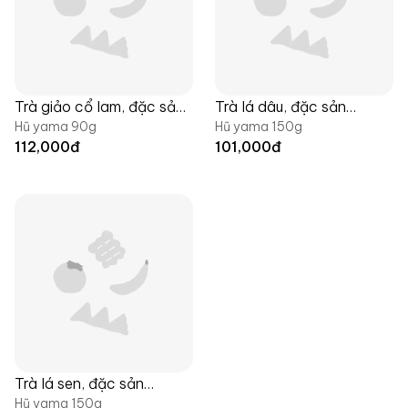
Trà giảo cổ lam, đặc sản
Trà lá dâu, đặc sản
Hũ yama 90g
Hũ yama 150g
Langfarm
Langfarm
112,000
đ
101,000
đ
Trà lá sen, đặc sản
Hũ yama 150g
Langfarm