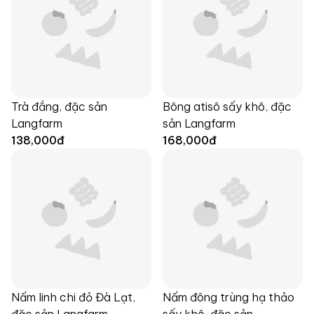
Trà đắng, đặc sản
Bông atisô sấy khô, đặc
Langfarm
sản Langfarm
138,000
đ
168,000
đ
Nấm linh chi đỏ Đà Lạt,
Nấm đông trùng hạ thảo