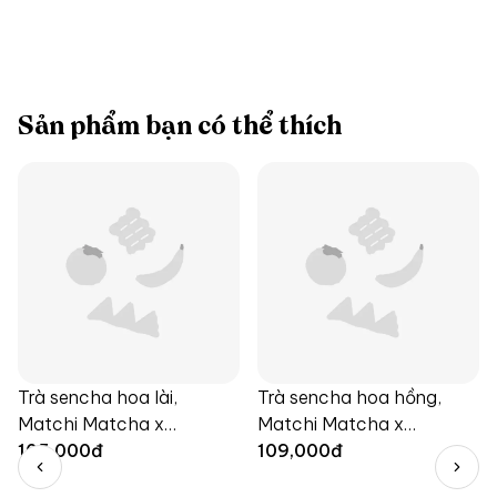
Sản phẩm bạn có thể thích
Trà sencha hoa lài,
Trà sencha hoa hồng,
Matchi Matcha x
Matchi Matcha x
Langfarm
105,000
đ
Langfarm
109,000
đ