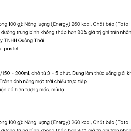
rong 100 g): Năng lượng (Energy) 260 kcal, Chất béo (Total
h dưỡng trung bình không thấp hơn 80% giá trị ghi trên nhã
 ty TNHH Quảng Thái
ộp pastel
à/150 - 200ml, chờ từ 3 - 5 phút. Dùng làm thức uống giải k
ránh ánh nắng mặt trời chiếu trực tiếp
ện có hiện tượng mốc, mùi lạ.
rong 100 g): Năng lượng (Energy) 260 kcal, Chất béo (Total
h dưỡng trung bình không thấp hơn 80% giá trị ghi trên nhã