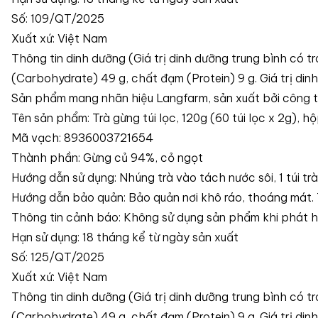
Số: 109/QT/2025
Xuất xứ: Việt Nam
Thông tin dinh dưỡng (Giá trị dinh dưỡng trung bình có t
(Carbohydrate) 49 g, chất đạm (Protein) 9 g. Giá trị din
Sản phẩm mang nhãn hiệu Langfarm, sản xuất bởi công
Tên sản phẩm: Trà gừng túi lọc, 120g (60 túi lọc x 2g), h
Mã vạch: 8936003721654
Thành phần: Gừng củ 94%, cỏ ngọt
Hướng dẫn sử dụng: Nhúng trà vào tách nước sôi, 1 túi tr
Hướng dẫn bảo quản: Bảo quản nơi khô ráo, thoáng mát. T
Thông tin cảnh báo: Không sử dụng sản phẩm khi phát hi
Hạn sử dụng: 18 tháng kể từ ngày sản xuất
Số: 125/QT/2025
Xuất xứ: Việt Nam
Thông tin dinh dưỡng (Giá trị dinh dưỡng trung bình có t
(Carbohydrate) 49 g, chất đạm (Protein) 9 g. Giá trị din