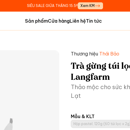
SIÊU SALE GIỮA THÁNG 15.5!!
Xem KM
Sản phẩm
Cửa hàng
Liên hệ
Tin tức
Thương hiệu
Thái Bảo
Trà gừng túi l
Langfarm
Thảo mộc cho sức kho
Lạt
Mẫu & KLT
Hộp pastel, 120g (60 túi lọc x 2g