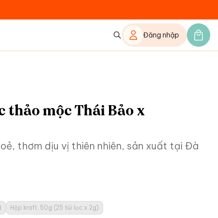
Đăng nhập
ọc thảo mộc Thái Bảo x
ẻ, thơm dịu vị thiên nhiên, sản xuất tại Đà
)
Hộp kraft, 50g (25 túi lọc x 2g)