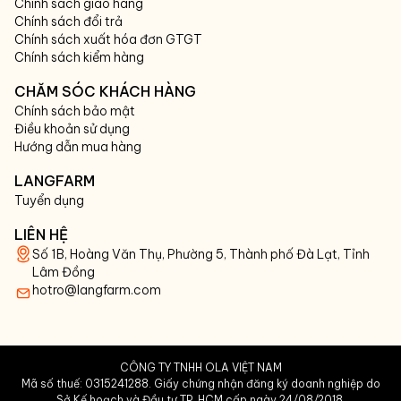
Chính sách giao hàng
Chính sách đổi trả
Chính sách xuất hóa đơn GTGT
Chính sách kiểm hàng
CHĂM SÓC KHÁCH HÀNG
Chính sách bảo mật
Điều khoản sử dụng
Hướng dẫn mua hàng
LANGFARM
Tuyển dụng
LIÊN HỆ
Số 1B, Hoàng Văn Thụ, Phường 5, Thành phố Đà Lạt, Tỉnh
Lâm Đồng
hotro@langfarm.com
CÔNG TY TNHH OLA VIỆT NAM
Mã số thuế: 0315241288. Giấy chứng nhận đăng ký doanh nghiệp do
Sở Kế hoạch và Đầu tư TP. HCM cấp ngày 24/08/2018.