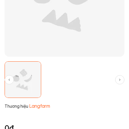
Langfarm
Thương hiệu
0
đ