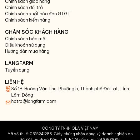
Chính sách giao hàng
Chính sách đổi trả
Chính sách xuất hóa đơn GTGT
Chính sách kiểm hàng
CHĂM SÓC KHÁCH HÀNG
Chính sách bảo mật
Điều khoản sử dụng
Hướng dẫn mua hàng
LANGFARM
Tuyển dụng
LIÊN HỆ
Số 1B, Hoàng Văn Thụ, Phường 5, Thành phố Đà Lạt, Tỉnh
Lâm Đồng
hotro@langfarm.com
CÔNG TY TNHH OLA VIỆT NAM
Mã số thuế: 0315241288. Giấy chứng nhận đăng ký doanh nghiệp do
Sở Kế hoạch và Đầu tư TP. HCM cấp ngày 24/08/2018.