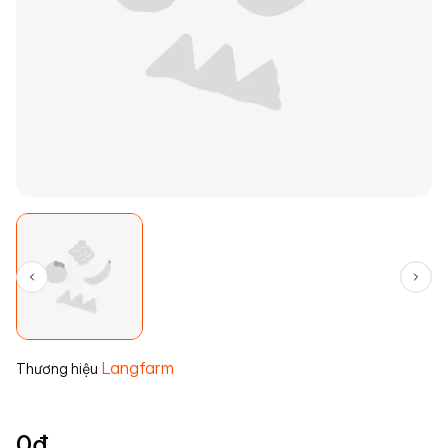
Langfarm
Thương hiệu
0
đ